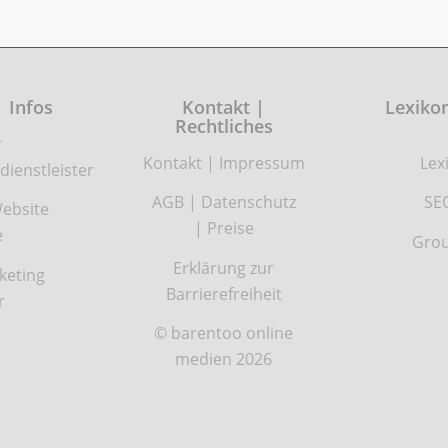
| Infos
Kontakt |
Lexikon
Rechtliches
r
Kontakt
|
Impressum
Lex
dienstleister
AGB
|
Datenschutz
SE
ebsite
|
Preise
e
Grou
Erklärung zur
keting
Barrierefreiheit
r
© barentoo online
medien 2026