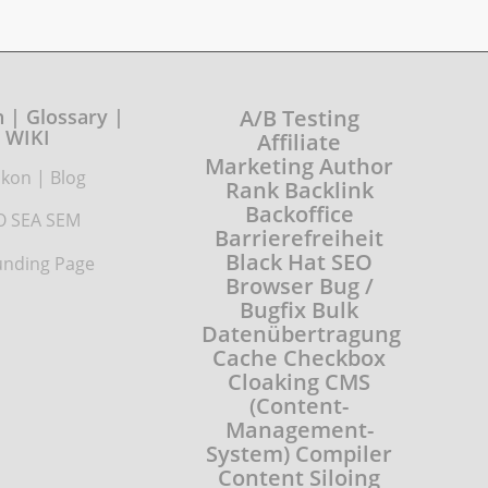
 | Glossary |
A/B Testing
WIKI
Affiliate
Marketing
Author
ikon
|
Blog
Rank
Backlink
Backoffice
O SEA SEM
Barrierefreiheit
Black Hat SEO
nding Page
Browser
Bug /
Bugfix
Bulk
Datenübertragung
Cache
Checkbox
Cloaking
CMS
(Content-
Management-
System)
Compiler
Content Siloing