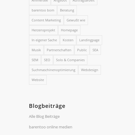
Ammersee
Angebot
Auftragsarbeit
barentoo bom
Beratung
Content Marketing
Gewußt wie
Herzensprojekt
Homepage
In eigener Sache
Kosten
Landingpage
Musik
Partnerschaften
Public
SEA
SEM
SEO
Solo & Companies
Suchmaschinenoptimierung
Webdesign
Website
Blogbeiträge
Alle Blog Beiträge
barentoo online medien