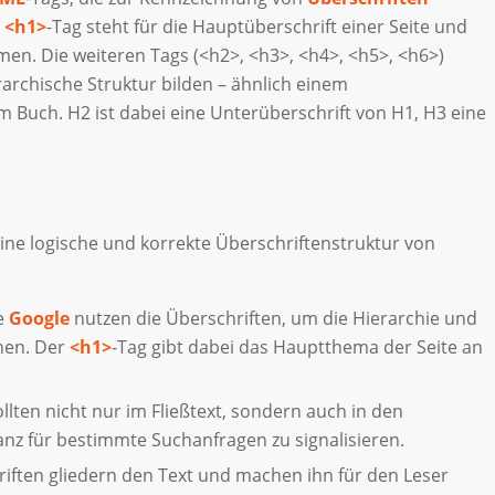
r
<
h1
>
-Tag steht für die Hauptüberschrift einer Seite und
men. Die weiteren Tags (
<
h2
>
,
<
h3
>
,
<
h4
>
,
<
h5
>
,
<
h6
>
)
rarchische Struktur bilden – ähnlich einem
em Buch.
H
2
ist dabei eine Unterüberschrift von
H
1
,
H
3
eine
eine logische und korrekte Überschriftenstruktur von
e
Google
nutzen die Überschriften, um die Hierarchie und
ehen. Der
<
h1
>
-Tag gibt dabei das Hauptthema der Seite an
llten nicht nur im Fließtext, sondern auch in den
anz für bestimmte Suchanfragen zu signalisieren.
iften gliedern den Text und machen ihn für den Leser