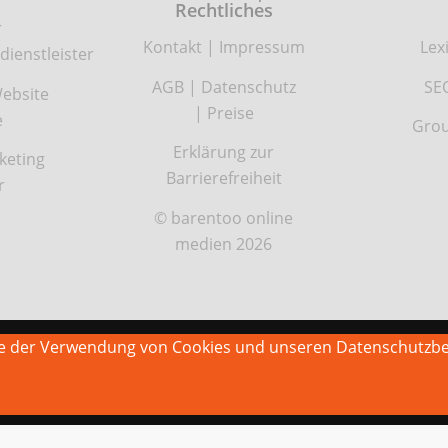
Rechtliches
r
Kontakt
|
Impressum
Lex
dienstleister
AGB
|
Datenschutz
SE
ebsite
|
Preise
e
Grou
Erklärung zur
keting
Barrierefreiheit
r
© barentoo online
medien 2026
Sie der Verwendung von Cookies und unseren Datenschutzb