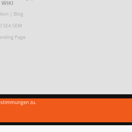
WIKI
ikon
|
Blog
O SEA SEM
nding Page
estimmungen zu.