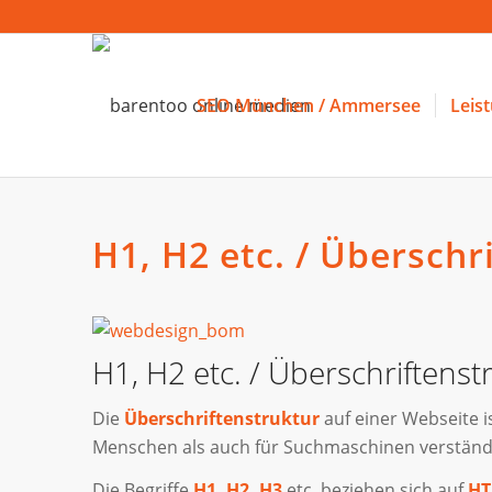
SEO München / Ammersee
Leis
H1, H2 etc. / Überschr
H1, H2 etc. / Überschriftenst
Die
Überschriftenstruktur
auf einer Webseite i
Menschen als auch für Suchmaschinen verständli
Die Begriffe
H1, H2, H3
etc. beziehen sich auf
H