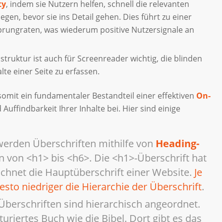
ty
, indem sie Nutzern helfen, schnell die relevanten
egen, bevor sie ins Detail gehen. Dies führt zu einer
rungraten, was wiederum positive Nutzersignale an
truktur ist auch für Screenreader wichtig, die blinden
te einer Seite zu erfassen.
somit ein fundamentaler Bestandteil einer effektiven
On-
uffindbarkeit Ihrer Inhalte bei. Hier sind einige
werden Überschriften mithilfe von
Heading-
en von <h1> bis <h6>. Die <h1>-Überschrift hat
ichnet die Hauptüberschrift einer Website.
Je
desto niedriger die Hierarchie der Überschrift
.
 Überschriften sind hierarchisch angeordnet.
ukturiertes Buch wie die Bibel. Dort gibt es das