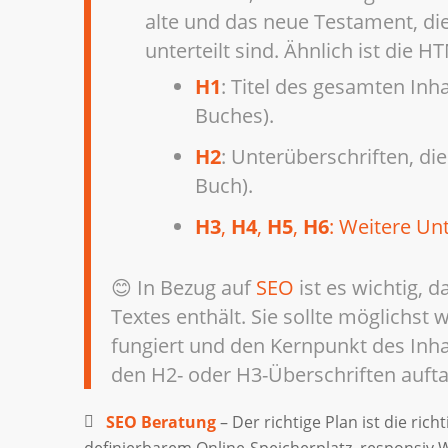
alte und das neue Testament, die
unterteilt sind. Ähnlich ist die 
H1
: Titel des gesamten Inha
Buches).
H2
: Unterüberschriften, die
Buch).
H3
,
H4
,
H5
,
H6
: Weitere Unt
😊 In Bezug auf
SEO
ist es wichtig, 
Textes enthält. Sie sollte möglichst
fungiert und den Kernpunkt des Inh
den H2- oder H3-Überschriften auft
SEO Beratung
– Der richtige Plan ist die richt
definierbarem Online-Speicherplatz, responsiv W