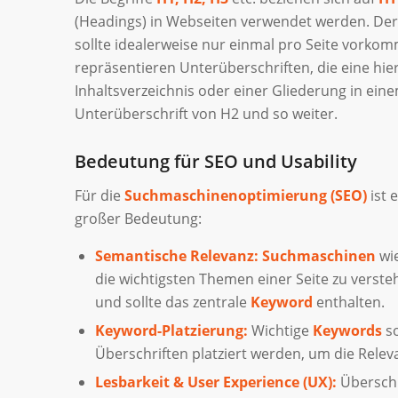
(Headings) in Webseiten verwendet werden. De
sollte idealerweise nur einmal pro Seite vorkom
repräsentieren Unterüberschriften, die eine hie
Inhaltsverzeichnis oder einer Gliederung in ein
Unterüberschrift von
H
2
und so weiter.
Bedeutung für SEO und Usability
Für die
Suchmaschinenoptimierung (SEO)
ist 
großer Bedeutung:
Semantische Relevanz:
Suchmaschinen
wi
die wichtigsten Themen einer Seite zu verst
und sollte das zentrale
Keyword
enthalten.
Keyword-Platzierung:
Wichtige
Keywords
so
Überschriften platziert werden, um die Relev
Lesbarkeit & User Experience (UX):
Überschr