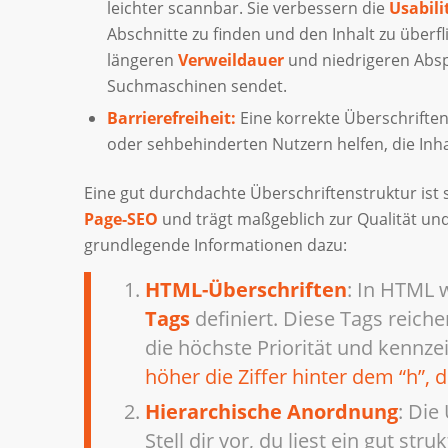
leichter scannbar. Sie verbessern die
Usabili
Abschnitte zu finden und den Inhalt zu überfli
längeren
Verweildauer
und niedrigeren Absp
Suchmaschinen sendet.
Barrierefreiheit:
Eine korrekte Überschriftens
oder sehbehinderten Nutzern helfen, die Inhal
Eine gut durchdachte Überschriftenstruktur ist 
Page-SEO
und trägt maßgeblich zur Qualität und A
grundlegende Informationen dazu:
HTML-Überschriften
: In HTML 
Tags
definiert. Diese Tags reich
die höchste Priorität und kennze
höher die Ziffer hinter dem “h”, 
Hierarchische Anordnung
: Die
Stell dir vor, du liest ein gut str