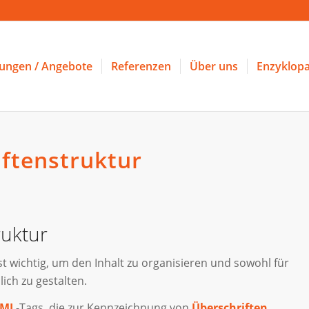
tungen / Angebote
Referenzen
Über uns
Enzyklopa
iftenstruktur
ruktur
st wichtig, um den Inhalt zu organisieren und sowohl für
ch zu gestalten.
TML
-Tags, die zur Kennzeichnung von
Überschriften