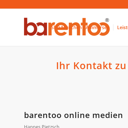
SEO München / Ammersee
Leis
Ihr Kontakt z
barentoo online medien
Hannes Pietzsch