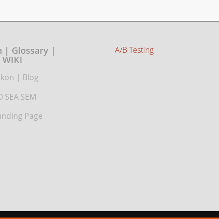
 | Glossary |
A/B Testing
WIKI
ikon
|
Blog
O SEA SEM
nding Page