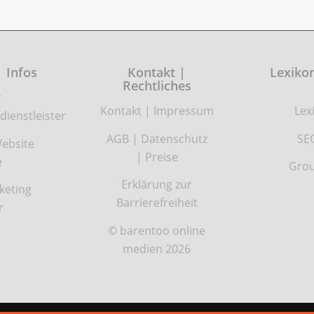
| Infos
Kontakt |
Lexikon
Rechtliches
r
Kontakt
|
Impressum
Lex
dienstleister
AGB
|
Datenschutz
SE
ebsite
|
Preise
e
Grou
Erklärung zur
keting
Barrierefreiheit
r
© barentoo online
medien 2026