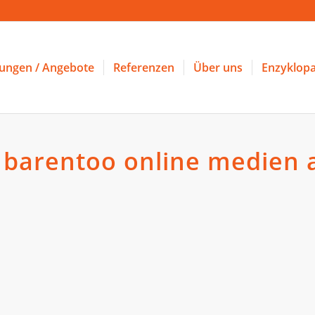
tungen / Angebote
Referenzen
Über uns
Enzyklopa
u barentoo online medie