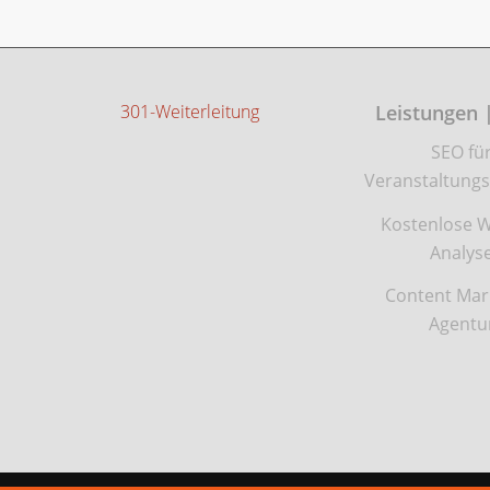
301-Weiterleitung
Leistungen 
SEO fü
Veranstaltungs
Kostenlose W
Analys
Content Mar
Agentu