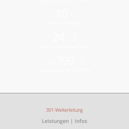
10
+
Jahre Erfahrung
24
7
/
Erreichbarkeit per E-Mail
799
ab
,- €
Startpreis für eine Website
301-Weiterleitung
Leistungen | Infos