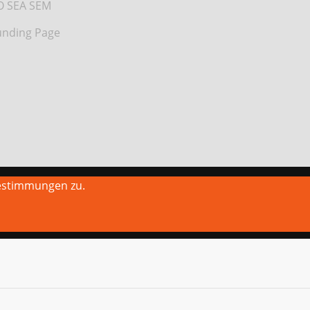
O SEA SEM
nding Page
estimmungen zu.