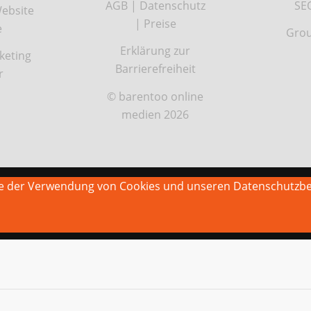
AGB
|
Datenschutz
SE
ebsite
|
Preise
e
Grou
Erklärung zur
keting
Barrierefreiheit
r
© barentoo online
medien 2026
Sie der Verwendung von Cookies und unseren Datenschutzb