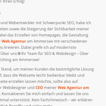
Ihren Erfolg!
r
 und Webentwickler mit Schwerpunkt SEO, habe ich
eiten sowie die Steigerung der Sichtbarkeit meiner
dabei das Erstellen von Homepages, die Gestaltung
r
Web Agentur
am Ammersee mit verschiedenen
u kreieren. Dabei greife ich auf modernste
Über uns 🌐 Ihr Team für SEO & Webdesign – Über
s Utting am Ammersee!
n Stand, um meinen Kunden die bestmögliche Lösung
f, dass die Webseite leicht bedienbar bleibt und
ite erstellen lassen möchte, sollte also auf
ner Webdesigner und
CEO
meiner
Web Agentur am
 Kontaktieren Sie mich einfach und lassen Sie uns
imal unterstützt. Kein Fachchinesisch – wir erklären
lich Begriffe und vieles mehr.