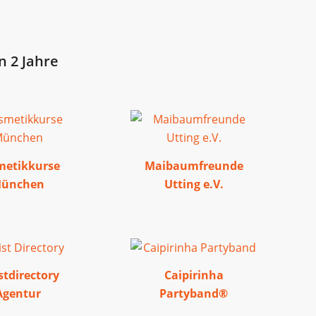
n 2 Jahre
metikkurse
Maibaumfreunde
ünchen
Utting e.V.
stdirectory
Caipirinha
Agentur
Partyband®