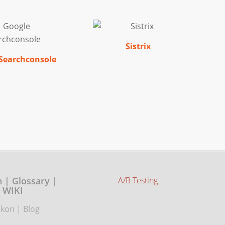
Sistrix
Searchconsole
 | Glossary |
A/B Testing
WIKI
ikon
|
Blog