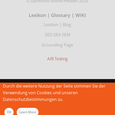
© barentoo online medien 2026
Lexikon | Glossary | WIKI
Lexikon
|
Blog
SEO SEA SEM
Grounding Page
A/B Testing
Durch die weitere Nutzung der Seite stimmen Sie der
Verwendung von Cookies und unseren
Datenschutzbestimmungen zu.
OK
Learn More