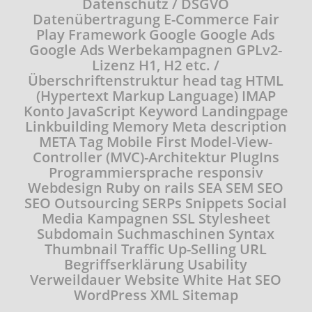
Datenschutz / DSGVO
Datenübertragung
E-Commerce
Fair
Play
Framework
Google
Google Ads
Google Ads Werbekampagnen
GPLv2-
Lizenz
H1, H2 etc. /
Überschriftenstruktur
head tag
HTML
(Hypertext Markup Language)
IMAP
Konto
JavaScript
Keyword
Landingpage
Linkbuilding
Memory
Meta description
META Tag
Mobile First
Model-View-
Controller (MVC)-Architektur
PlugIns
Programmiersprache
responsiv
Webdesign
Ruby on rails
SEA
SEM
SEO
SEO Outsourcing
SERPs
Snippets
Social
Media Kampagnen
SSL
Stylesheet
Subdomain
Suchmaschinen
Syntax
Thumbnail
Traffic
Up-Selling
URL
Begriffserklärung
Usability
Verweildauer
Website
White Hat SEO
WordPress
XML Sitemap