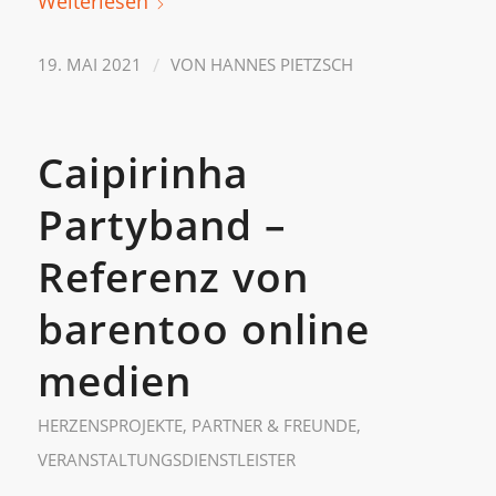
Weiterlesen
/
19. MAI 2021
VON
HANNES PIETZSCH
Caipirinha
Partyband –
Referenz von
barentoo online
medien
HERZENSPROJEKTE
,
PARTNER & FREUNDE
,
VERANSTALTUNGSDIENSTLEISTER