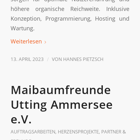
höhere organische Reichweite. Inklusive
Konzeption, Programmierung, Hosting und
Wartung.
Weiterlesen
/
13. APRIL 2023
VON
HANNES PIETZSCH
Maibaumfreunde
Utting Ammersee
e.V.
AUFTRAGSARBEITEN
,
HERZENSPROJEKTE
,
PARTNER &