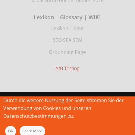
© barentoo online medien 2026
Lexikon | Glossary | WIKI
Lexikon
|
Blog
SEO SEA SEM
Grounding Page
A/B Testing
Durch die weitere Nutzung der Seite stimmen Sie der
Verwendung von Cookies und unseren
Datenschutzbestimmungen zu.
OK
Learn More