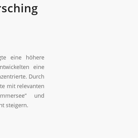
rsching
gte eine höhere
ntwickelten eine
zentrierte. Durch
te mit relevanten
 Ammersee“ und
t steigern.