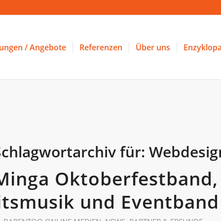
tungen / Angebote
Referenzen
Über uns
Enzyklopa
Schlagwortarchiv für:
Webdesig
Minga Oktoberfestband,
itsmusik und Eventband