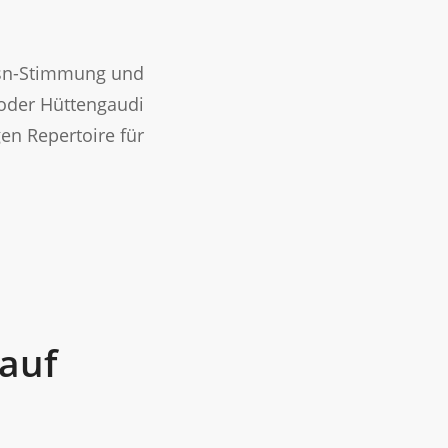
esn-Stimmung und
t oder Hüttengaudi
gen Repertoire für
auf