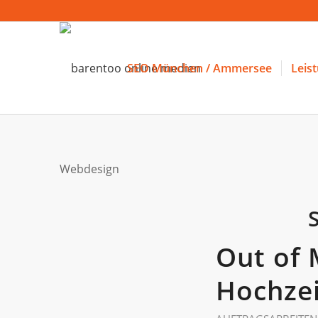
SEO München / Ammersee
Leis
Webdesign
Out of 
Hochze