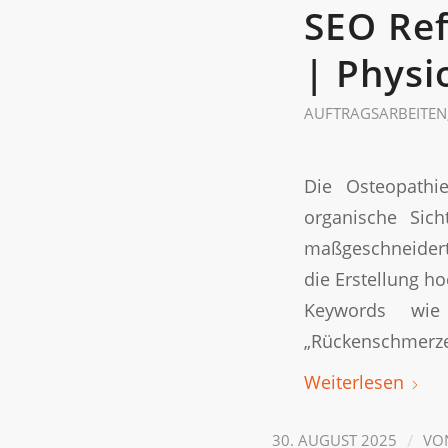
SEO Ref
| Physi
AUFTRAGSARBEITEN
Die Osteopathi
organische Sich
maßgeschneiderte
die Erstellung h
Keywords wie 
„Rückenschmerzen
Weiterlesen
/
30. AUGUST 2025
VO