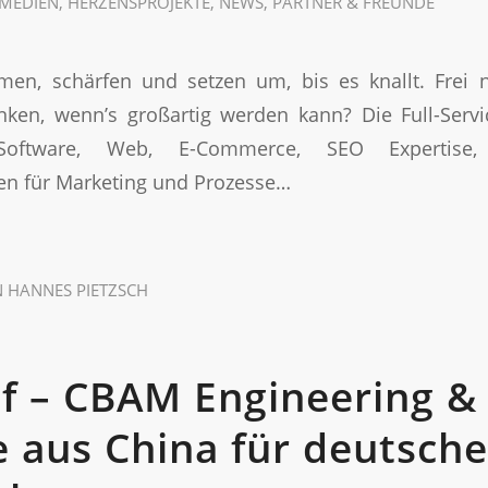
MEDIEN
,
HERZENSPROJEKTE
,
NEWS
,
PARTNER & FREUNDE
men, schärfen und setzen um, bis es knallt. Frei
ken, wenn’s großartig werden kann? Die Full-Servic
Software, Web, E-Commerce, SEO Expertise,
en für Marketing und Prozesse…
N
HANNES PIETZSCH
f – CBAM Engineering &
e aus China für deutsche