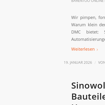
BARENTOO ONLINE 
Wir pimpen, for
Warum klein den
DMC bietet: 
Automatisierung
Weiterlesen
/
19. JANUAR 2026
VO
Sinowol
Bauteil