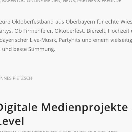
,
BARENTOO ONLINE MEDIEN
,
NEWS
,
PARTNER & FREUNDE
t eure Oktoberfestband aus Oberbayern für echte Wi
rtys. Ob Firmenfeier, Oktoberfest, Bierzelt, Hochzei
bayerischer Live-Musik, Partyhits und einem vielseiti
n und beste Stimmung.
NNES PIETZSCH
igitale Medienprojekte 
Level