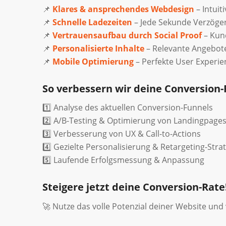
📌
Klares & ansprechendes Webdesign
– Intuit
📌
Schnelle Ladezeiten
– Jede Sekunde Verzöge
📌
Vertrauensaufbau durch Social Proof
– Kun
📌
Personalisierte Inhalte
– Relevante Angebote 
📌
Mobile Optimierung
– Perfekte User Experie
So verbessern wir deine Conversion-
1️⃣ Analyse des aktuellen Conversion-Funnels
2️⃣ A/B-Testing & Optimierung von Landingpage
3️⃣ Verbesserung von UX & Call-to-Actions
4️⃣ Gezielte Personalisierung & Retargeting-Stra
5️⃣ Laufende Erfolgsmessung & Anpassung
Steigere jetzt deine Conversion-Rate
🚀 Nutze das volle Potenzial deiner Website un