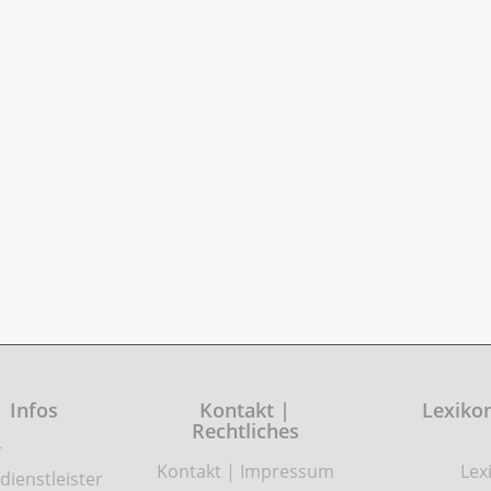
| Infos
Kontakt |
Lexikon
Rechtliches
r
Kontakt
|
Impressum
Lex
dienstleister