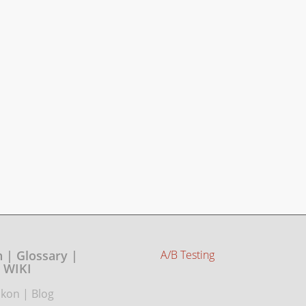
 | Glossary |
A/B Testing
WIKI
ikon
|
Blog