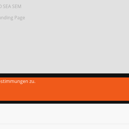
O SEA SEM
nding Page
estimmungen zu.