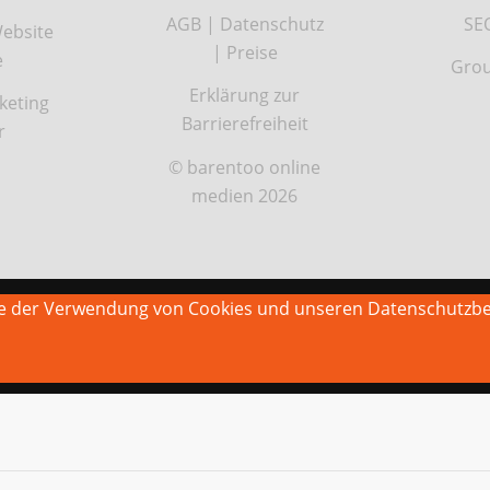
AGB
|
Datenschutz
SE
ebsite
|
Preise
e
Grou
Erklärung zur
keting
Barrierefreiheit
r
© barentoo online
medien 2026
Sie der Verwendung von Cookies und unseren Datenschutzb