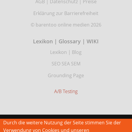
AGB
|
Datenschutz
|
Preise
Erklärung zur Barrierefreiheit
© barentoo online medien 2026
Lexikon | Glossary | WIKI
Lexikon
|
Blog
SEO SEA SEM
Grounding Page
A/B Testing
Durch die weitere Nutzung der Seite stimmen Sie der
Verwendung von Cookies und unseren