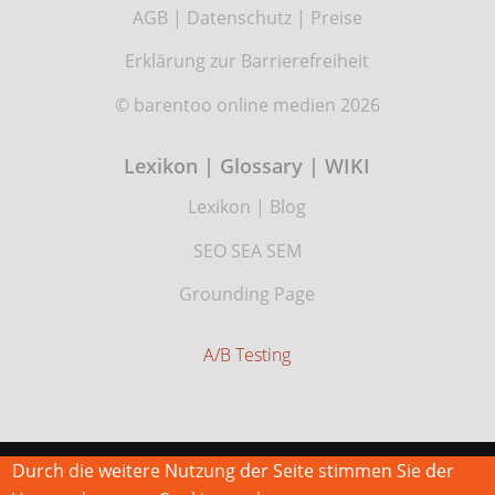
AGB
|
Datenschutz
|
Preise
Erklärung zur Barrierefreiheit
© barentoo online medien 2026
Lexikon | Glossary | WIKI
Lexikon
|
Blog
SEO SEA SEM
Grounding Page
A/B Testing
Durch die weitere Nutzung der Seite stimmen Sie der