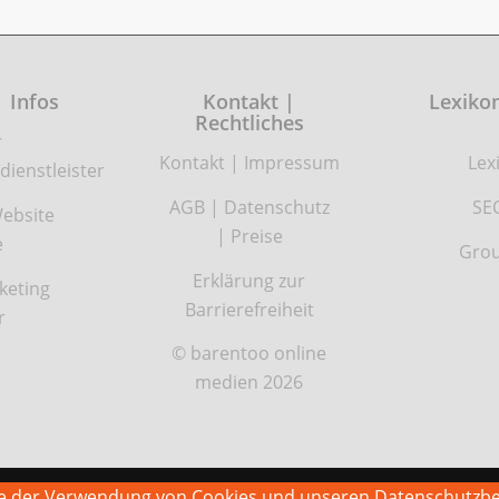
| Infos
Kontakt |
Lexikon
Rechtliches
r
Kontakt
|
Impressum
Lex
dienstleister
AGB
|
Datenschutz
SE
ebsite
|
Preise
e
Grou
Erklärung zur
keting
Barrierefreiheit
r
© barentoo online
medien 2026
Sie der Verwendung von Cookies und unseren Datenschutzb