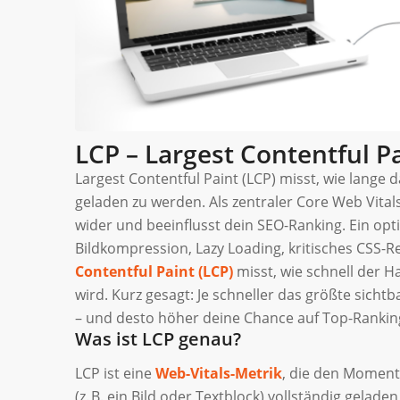
LCP – Largest Contentful Pa
Largest Contentful Paint (LCP) misst, wie lange
geladen zu werden. Als zentraler Core Web Vit
wider und beeinflusst dein SEO-Ranking. Ein op
Bildkompression, Lazy Loading, kritisches CSS-
Contentful Paint (LCP)
misst, wie schnell der H
wird. Kurz gesagt: Je schneller das größte sicht
– und desto höher deine Chance auf Top-Rankin
Was ist LCP genau?
LCP ist eine
Web-Vitals-Metrik
, die den Moment
(z. B. ein Bild oder Textblock) vollständig gelad