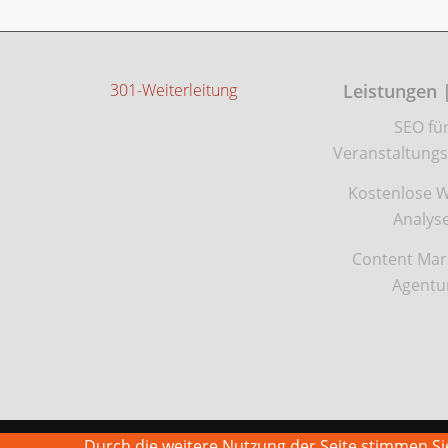
301-Weiterleitung
Leistungen 
SEO fü
Veranstaltungs
Kostenlose W
Analys
Content Mar
Agentu
Durch die weitere Nutzung der Seite stimmen 