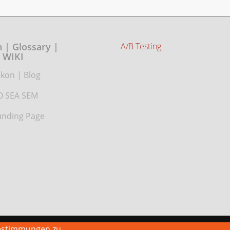
 | Glossary |
A/B Testing
WIKI
ikon
|
Blog
O SEA SEM
nding Page
estimmungen zu.