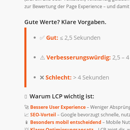
zur Bewertung der Page Experience – und damit 
Gute Werte? Klare Vorgaben.
✅
Gut:
≤ 2,5 Sekunden
⚠️
Verbesserungswürdig:
2,5 – 
❌
Schlecht:
> 4 Sekunden
Warum LCP wichtig ist:
🚀
Bessere User Experience
– Weniger Absprüng
📈
SEO-Vorteil
– Google bevorzugt schnelle, nutz
📱
Besonders mobil entscheidend
– Mobile Nut
💡
Klarer Optimierungsansatz
– LCP zeigt dir,