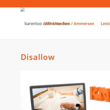
SEO München / Ammersee
Leis
Disallow