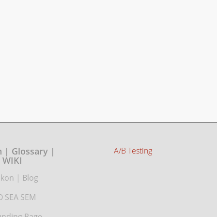
 | Glossary |
A/B Testing
WIKI
ikon
|
Blog
O SEA SEM
nding Page