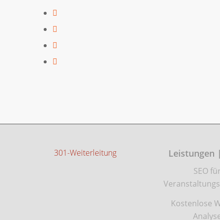
301-Weiterleitung
Leistungen 
SEO fü
Veranstaltungs
Kostenlose W
Analys