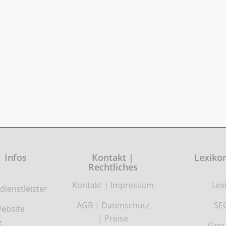
| Infos
Kontakt |
Lexikon
Rechtliches
r
Kontakt
|
Impressum
Lex
dienstleister
AGB
|
Datenschutz
SE
ebsite
|
Preise
e
Grou