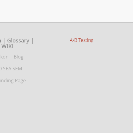
 | Glossary |
A/B Testing
WIKI
ikon
|
Blog
O SEA SEM
nding Page