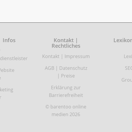
| Infos
Kontakt |
Lexikon
Rechtliches
r
Kontakt
|
Impressum
Lex
dienstleister
AGB
|
Datenschutz
SE
ebsite
|
Preise
e
Grou
Erklärung zur
keting
Barrierefreiheit
r
© barentoo online
medien 2026