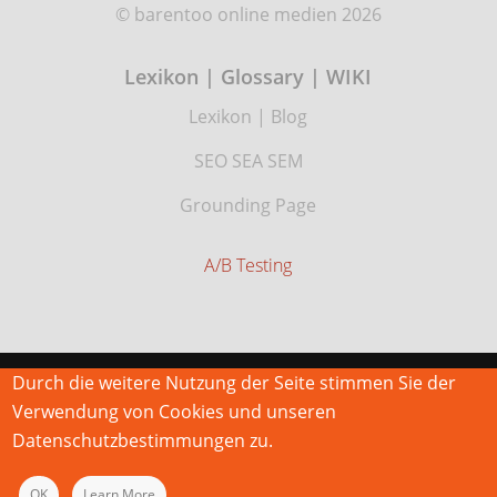
© barentoo online medien 2026
Lexikon | Glossary | WIKI
Lexikon
|
Blog
SEO SEA SEM
Grounding Page
A/B Testing
Durch die weitere Nutzung der Seite stimmen Sie der
Verwendung von Cookies und unseren
Datenschutzbestimmungen zu.
OK
Learn More