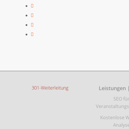
301-Weiterleitung
Leistungen 
SEO fü
Veranstaltungs
Kostenlose W
Analys