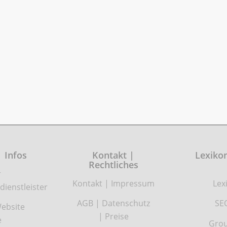
| Infos
Kontakt |
Lexikon
Rechtliches
r
Kontakt
|
Impressum
Lex
dienstleister
AGB
|
Datenschutz
SE
ebsite
|
Preise
e
Grou