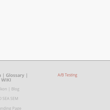
 | Glossary |
A/B Testing
WIKI
ikon
|
Blog
O SEA SEM
nding Page