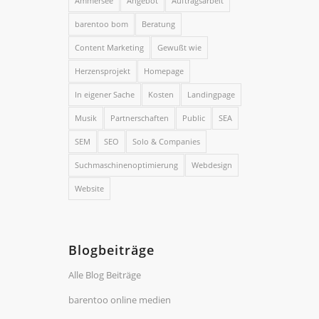
Ammersee
Angebot
Auftragsarbeit
barentoo bom
Beratung
Content Marketing
Gewußt wie
Herzensprojekt
Homepage
In eigener Sache
Kosten
Landingpage
Musik
Partnerschaften
Public
SEA
SEM
SEO
Solo & Companies
Suchmaschinenoptimierung
Webdesign
Website
Blogbeiträge
Alle Blog Beiträge
barentoo online medien