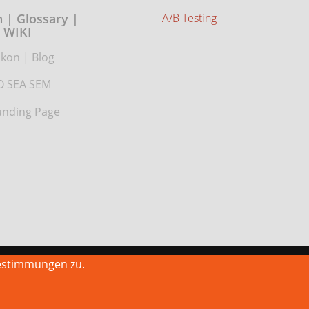
 | Glossary |
A/B Testing
WIKI
ikon
|
Blog
O SEA SEM
nding Page
estimmungen zu.