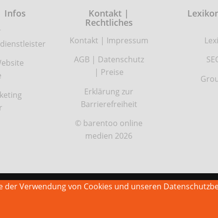
| Infos
Kontakt |
Lexikon
Rechtliches
r
Kontakt
|
Impressum
Lex
dienstleister
AGB
|
Datenschutz
SE
ebsite
|
Preise
e
Grou
Erklärung zur
keting
Barrierefreiheit
r
© barentoo online
medien 2026
Sie der Verwendung von Cookies und unseren Datenschutzb