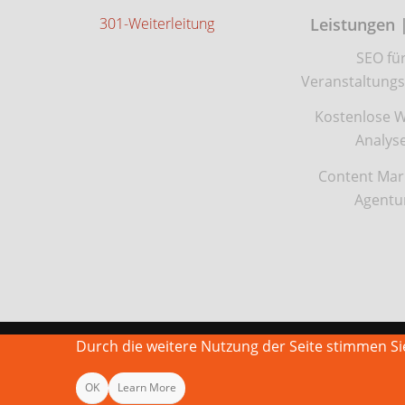
301-Weiterleitung
Leistungen 
SEO fü
Veranstaltungs
Kostenlose W
Analys
Content Mar
Agentu
Durch die weitere Nutzung der Seite stimmen 
OK
Learn More