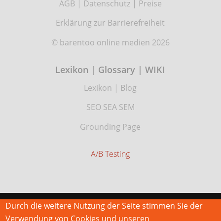
AGB
|
Datenschutz
|
Preise
Erklärung zur Barrierefreiheit
© barentoo online medien 2026
Lexikon | Glossary | WIKI
Lexikon
|
Blog
SEO SEA SEM
Grounding Page
A/B Testing
Durch die weitere Nutzung der Seite stimmen Sie der
Verwendung von Cookies und unseren