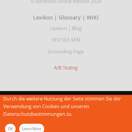
© barentoo online medien 2026
Lexikon | Glossary | WIKI
Lexikon
|
Blog
SEO SEA SEM
Grounding Page
A/B Testing
Durch die weitere Nutzung der Seite stimmen Sie der
Verwendung von Cookies und unseren
Datenschutzbestimmungen zu.
OK
Learn More