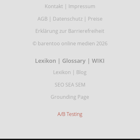
Kontakt
|
Impressum
AGB
|
Datenschutz
|
Preise
Erklärung zur Barrierefreiheit
© barentoo online medien 2026
Lexikon | Glossary | WIKI
Lexikon
|
Blog
SEO SEA SEM
Grounding Page
A/B Testing