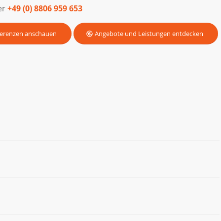
er
+49 (0) 8806 959 653
erenzen anschauen
Angebote und Leistungen entdecken