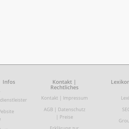
| Infos
Kontakt |
Lexikon
Rechtliches
r
Kontakt
|
Impressum
Lex
dienstleister
AGB
|
Datenschutz
SE
ebsite
|
Preise
e
Grou
Erklärung zur