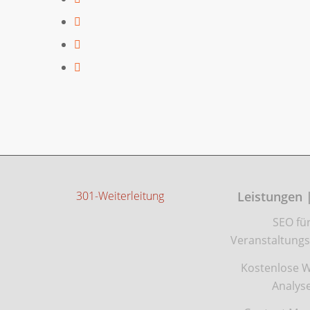
301-Weiterleitung
Leistungen 
SEO fü
Veranstaltungs
Kostenlose W
Analys