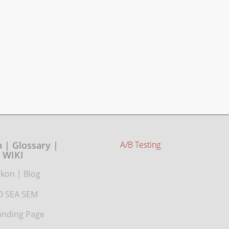
 | Glossary |
A/B Testing
WIKI
ikon
|
Blog
O SEA SEM
nding Page