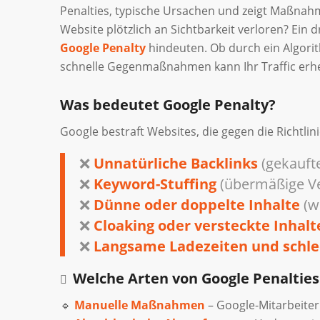
Penalties, typische Ursachen und zeigt Maßnahm
Website plötzlich an Sichtbarkeit verloren? Ein
Google Penalty
hindeuten. Ob durch ein Algori
schnelle Gegenmaßnahmen kann Ihr Traffic erheb
Was bedeutet Google Penalty?
Google bestraft Websites, die gegen die Richtli
❌
Unnatürliche Backlinks
(gekaufte
❌
Keyword-Stuffing
(übermäßige Ve
❌
Dünne oder doppelte Inhalte
(w
❌
Cloaking oder versteckte Inhalt
❌
Langsame Ladezeiten und schle
Welche Arten von Google Penalties 
🔹
Manuelle Maßnahmen
– Google-Mitarbeiter