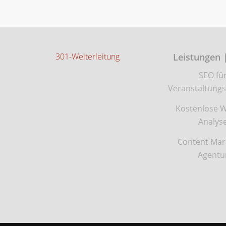
301-Weiterleitung
Leistungen 
SEO fü
Veranstaltungs
Kostenlose W
Analys
Content Mar
Agentu