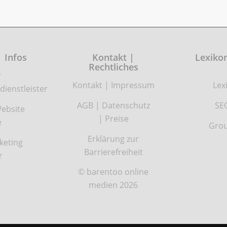
| Infos
Kontakt |
Lexikon
Rechtliches
r
Kontakt
|
Impressum
Lex
dienstleister
AGB
|
Datenschutz
SE
ebsite
|
Preise
e
Grou
Erklärung zur
keting
Barrierefreiheit
r
© barentoo online
medien 2026