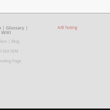
 | Glossary |
A/B Testing
WIKI
ikon
|
Blog
O SEA SEM
nding Page